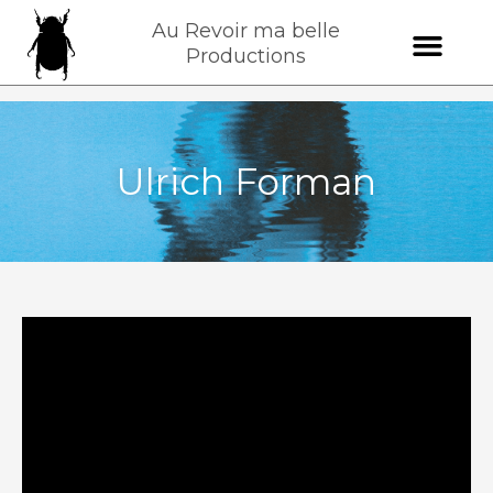
Au Revoir ma belle
Productions
Ulrich Forman